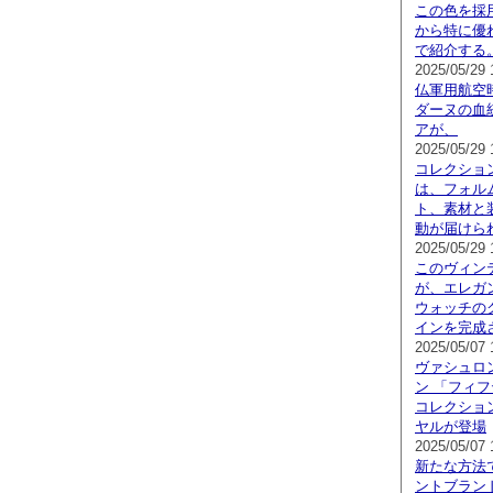
この色を採
から特に優
で紹介する
2025/05/29 
仏軍用航空
ダーヌの血
アが、
2025/05/29 
コレクション
は、フォル
ト、素材と
動が届けら
2025/05/29 
このヴィン
が、エレガ
ウォッチの
インを完成
2025/05/07 
ヴァシュロ
ン 「フィ
コレクショ
ヤルが登場
2025/05/07 
新たな方法
ントブラン