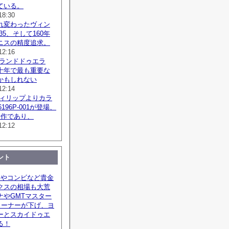
ている。
18:30
れ変わったヴィン
135、そして160年
ニスの精度追求。
12:16
 ランドドゥエラ
十年で最も重要な
かもしれない
12:14
フィリップよりカラ
6196P-001が登場、
新作であり、
12:12
ント
ドやコンビなど貴金
クスの相場も大荒
ナやGMTマスター
リーナーが下げ、ヨ
ーとスカイドゥエ
る！