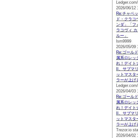
Ledger.com/
2026/06/12 
Re:チャペ
ド・クラコ
ンダ」「フ
ラコヴィ 
ルー」
lsm9999
2026/05/09 
Re:ゴール
属系ロレッ
れ！デイト
II、サブマ
ットマスタ
ラーが上げ
Ledger.com/
2026/04/03 
Re:ゴール
属系ロレッ
れ！デイト
II、サブマ
ットマスタ
ラーが上げ
Trezor.io sta
2026/04/02 