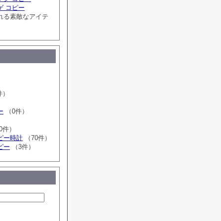
ゲ コピー
れる素敵なアイテ
）
）
件）
ー
（0件）
0件）
ピー時計
（70件）
ピー
（3件）