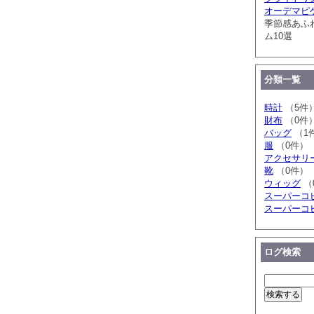
オーデマピ
季節感あふ
ム10選
分類一覧
時計
（5件
財布
（0件
バッグ
（1
服
（0件）
アクセサリ
靴
（0件）
ウィッグ
（
スーパーコ
スーパーコ
ログ検索