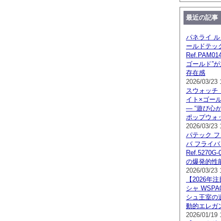
最近の記事
パネライ ル
ールドテッ
Ref.PAM0
ゴールド”
存在感
2026/03/23 
スウォッチ 
イト×ゴールド
— “遊び心
ポップウォ
2026/03/23 
パテック フ
バ フライ
Ref.5270
の爆発的性能
2026/03/23 
【2026年
シャ WSPA
シュ王室の
動的エレガ
2026/01/19 