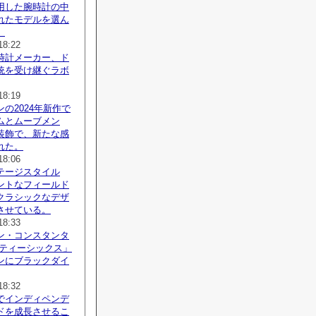
用した腕時計の中
れたモデルを選ん
。
18:22
時計メーカー、ド
統を受け継ぐラボ
18:19
の2024年新作で
ムとムーブメン
装飾で、新たな感
れた。
18:06
テージスタイル
ントなフィールド
クラシックなデザ
させている。
18:33
ン・コンスタンタ
フティーシックス」
ンにブラックダイ
18:32
でインディペンデ
ドを成長させるこ