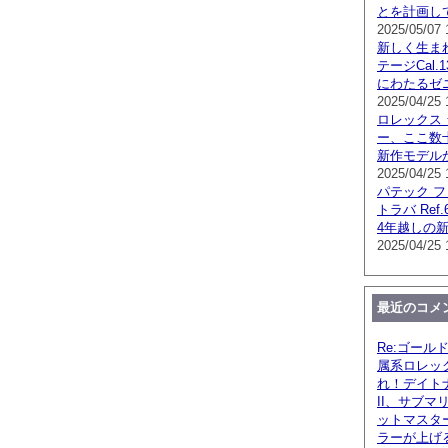
とを計画し
2025/05/07 
新しく生ま
テージCal.
にわたるゼ
2025/04/25 
ロレックス
ー、ここ数
新作モデル
2025/04/25 
パテック 
トラバ Ref.
4年越しの
2025/04/25 
最近のコメ
Re:ゴール
属系ロレッ
れ！デイト
II、サブマ
ットマスタ
ラーが上げ