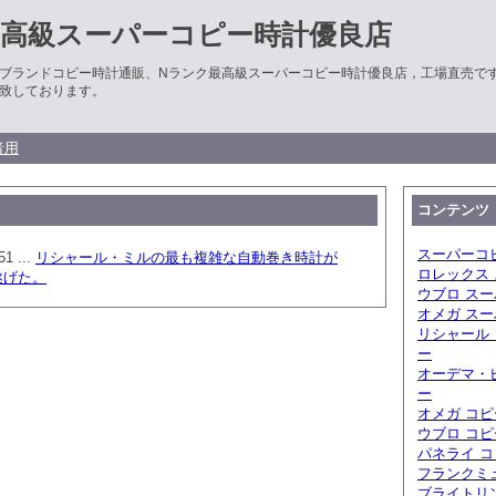
最高級スーパーコピー時計優良店
ブランドコピー時計通販、Nランク最高級スーパーコピー時計優良店，工場直売で
致しております。
者用
コンテンツ
スーパーコ
51 ...
リシャール・ミルの最も複雑な自動巻き時計が
ロレックス
遂げた。
ウブロ ス
オメガ ス
リシャール 
ー
オーデマ・
ー
オメガ コピ
ウブロ コピ
パネライ 
フランクミ
ブライトリ