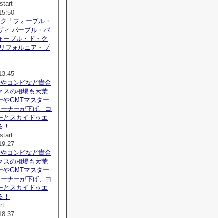
start
15:50
ック「フォーブル・
ヴィ パープル・パ
ォーブル・ド・ク
カリフォルニア・ブ
13:45
ドやコンビなど貴金
クスの相場も大荒
ナやGMTマスター
リーナーが下げ、ヨ
ーとスカイドゥエ
る！
start
19:27
ドやコンビなど貴金
クスの相場も大荒
ナやGMTマスター
リーナーが下げ、ヨ
ーとスカイドゥエ
る！
rt
18:37