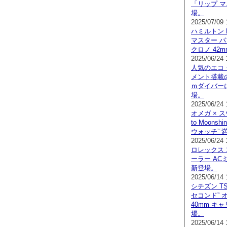
「リップ 
場。
2025/07/09 
ハミルトン H
マスター パ
クロノ 42
2025/06/24 
人気のエコ
メント搭載の
ｍダイバー
場。
2025/06/24 
オメガ × ス
to Moonsh
ウォッチ” 
2025/06/24 
ロレックス 1
ーラー AC
新登場。
2025/06/14 
シチズン TS
セコンド” 
40mm キャ
場。
2025/06/14 