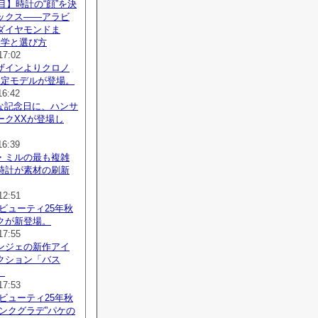
注目】時計の“顔”を決
ックス——アラビ
ダイヤモンドま
美学と選び方
17:02
ザインよりクロノ
限定モデルが登場。
16:42
別な記念日に、ハンサ
ークXXが登場し
16:39
・ミルの最も複雑
時計が素材の刷新
12:51
ビューティ25年秋
クが新登場。
17:55
ンジェの新作アイ
クション「バス
。
17:53
ビューティ25年秋
ンクグラデ”パケの