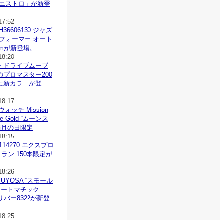
マエストロ」が新登
17:52
36606130 ジャズ
フォーマー オート
mmが新登場。
18:20
・ドライブムーブ
プロマスター200
に新カラーが登
18:17
ウォッチ Mission
ine Gold “ムーンス
満月の日限定
18:15
14270 エクスプロ
ミラン 150本限定が
18:26
UYOSA “スモール
オートマチック
リバー8322が新登
18:25