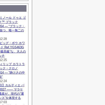
ミノール ドゥエ ゴ
ク™ ブラック
1454 — “ブラック・
が放つ、唯一無二の
12:28
ビッグ・ボウ ホワ
 Ref.YGS463G
が最高級”な、大人の
ッチ
12:25
ィリップ カラトラ
バック・クロノ
G-014 — “静けさの中
”
12:24
注目】カルティエ パ
0027 —— マラケ
遺産が、現代の“運
ンス”を体現する
17:03