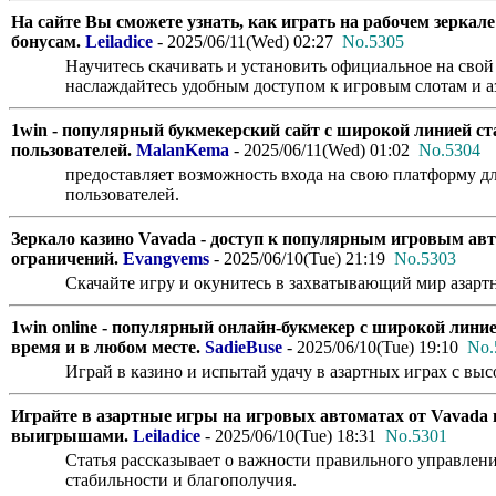
На сайте Вы сможете узнать, как играть на рабочем зерка
бонусам.
Leiladice
- 2025/06/11(Wed) 02:27
No.5305
Научитесь скачивать и установить официальное на сво
наслаждайтесь удобным доступом к игровым слотам и а
1win - популярный букмекерский сайт с широкой линией с
пользователей.
MalanKema
- 2025/06/11(Wed) 01:02
No.5304
предоставляет возможность входа на свою платформу для
пользователей.
Зеркало казино Vavada - доступ к популярным игровым авт
ограничений.
Evangvems
- 2025/06/10(Tue) 21:19
No.5303
Скачайте игру и окунитесь в захватывающий мир азарт
1win online - популярный онлайн-букмекер с широкой лин
время и в любом месте.
SadieBuse
- 2025/06/10(Tue) 19:10
No.
Играй в казино и испытай удачу в азартных играх с в
Играйте в азартные игры на игровых автоматах от Vavad
выигрышами.
Leiladice
- 2025/06/10(Tue) 18:31
No.5301
Статья рассказывает о важности правильного управлен
стабильности и благополучия.