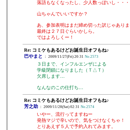
落語もなくなったし、少人数っぽいし・・・
山ちゃんでいいですか？
あ、参加表明はまだ締め切った訳じゃありま
最終は２７日ぐらいかしら。
ではよろしくー！
Re: コミケもあるけどお誕生日オフもね♪
巴やまと
： 2009/11/27(Fri) 20:31
No.2573
３日まで、インフルエンザによる
学級閉鎖になりました（Ｔ△Ｔ）
欠席します…
なんなのこの仕打ち…
Re: コミケもあるけどお誕生日オフもね♪
芳之助
： 2009/11/28(Sat) 02:31
No.2574
いやー、流行ってますねー
発熱マジで辛いので、気をつけなくちゃ！
とりあえず５人で予約入れてみます。