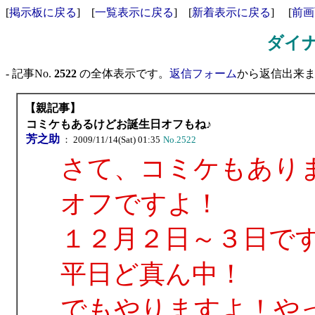
[
掲示板に戻る
] [
一覧表示に戻る
] [
新着表示に戻る
] [
前画
ダイ
- 記事No.
2522
の全体表示です。
返信フォーム
から返信出来ます
【親記事】
コミケもあるけどお誕生日オフもね♪
芳之助
： 2009/11/14(Sat) 01:35
No.2522
さて、コミケもあり
オフですよ！
１２月２日～３日で
平日ど真ん中！
でもやりますよ！や