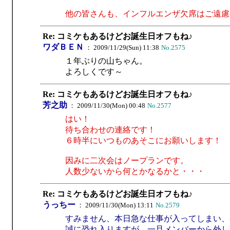
他の皆さんも、インフルエンザ欠席はご遠慮
Re: コミケもあるけどお誕生日オフもね♪
ワダＢＥＮ
： 2009/11/29(Sun) 11:38
No.2575
１年ぶりの山ちゃん。
よろしくです～
Re: コミケもあるけどお誕生日オフもね♪
芳之助
： 2009/11/30(Mon) 00:48
No.2577
はい！
待ち合わせの連絡です！
６時半にいつものあそこにお願いします！
因みに二次会はノープランです。
人数少ないから何とかなるかと・・・
Re: コミケもあるけどお誕生日オフもね♪
うっちー
： 2009/11/30(Mon) 13:11
No.2579
すみません、本日急な仕事が入ってしまい、
誠に恐れ入りますが、一旦メンバーから外し