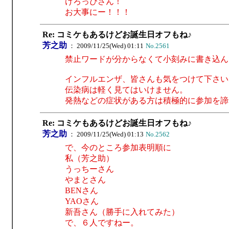
けろっぴさん！
お大事にー！！！
Re: コミケもあるけどお誕生日オフもね♪
芳之助
： 2009/11/25(Wed) 01:11
No.2561
禁止ワードが分からなくて小刻みに書き込ん
インフルエンザ、皆さんも気をつけて下さい
伝染病は軽く見てはいけません。
発熱などの症状がある方は積極的に参加を諦
Re: コミケもあるけどお誕生日オフもね♪
芳之助
： 2009/11/25(Wed) 01:13
No.2562
で、今のところ参加表明順に
私（芳之助）
うっちーさん
やまとさん
BENさん
YAOさん
新吾さん（勝手に入れてみた）
で、６人ですねー。