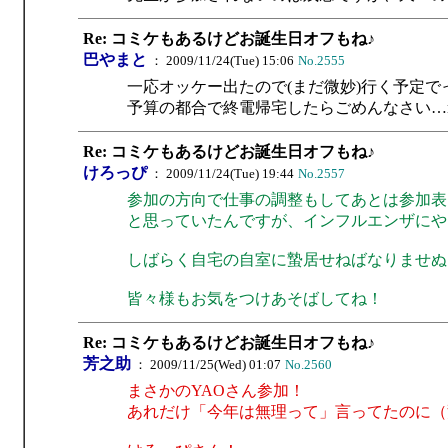
Re: コミケもあるけどお誕生日オフもね♪
巴やまと
： 2009/11/24(Tue) 15:06
No.2555
一応オッケー出たので(まだ微妙)行く予定で
予算の都合で終電帰宅したらごめんなさい…m(_
Re: コミケもあるけどお誕生日オフもね♪
けろっぴ
： 2009/11/24(Tue) 19:44
No.2557
参加の方向で仕事の調整もしてあとは参加表
と思っていたんですが、インフルエンザにや
しばらく自宅の自室に蟄居せねばなりませぬ
皆々様もお気をつけあそばしてね！
Re: コミケもあるけどお誕生日オフもね♪
芳之助
： 2009/11/25(Wed) 01:07
No.2560
まさかのYAOさん参加！
あれだけ「今年は無理って」言ってたのに（