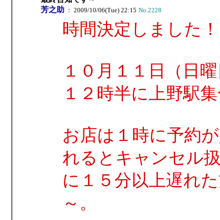
芳之助
： 2009/10/06(Tue) 22:15
No.2228
時間決定しました！
１０月１１日（日曜
１２時半に上野駅集
お店は１時に予約が
れるとキャンセル
に１５分以上遅れた
～。