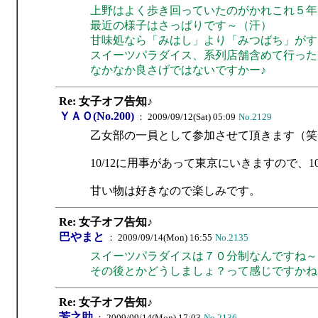
上野はよく歩き回っていたのがかれこれ５年
最近の様子はさっぱりです～（汗）
甘味処なら「みはし」より「みつばち」がす
スイーツパラダイス、系列店舗含めて行った
なかなか良さげではないですかー♪
Re: 女子オフ告知♪
ＹＡＯ(No.200)
： 2009/09/12(Sat) 05:09
No.2129
乙女部の一員として参加させて頂きます（笑
10/12に用事があって東京にいきますので、
甘い物は好きなので楽しみです。
Re: 女子オフ告知♪
巴やまと
： 2009/09/14(Mon) 16:55
No.2135
スイーツパラダイスは７０分制なんですね～
その後とかどうしましょ？って感じですかね
Re: 女子オフ告知♪
芳之助
： 2009/09/14(Mon) 17:03
No.2136