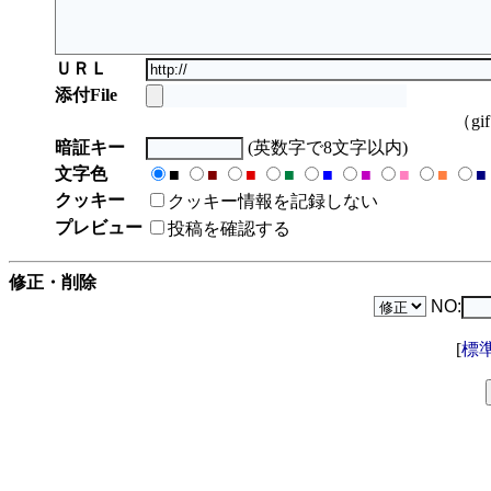
ＵＲＬ
添付File
（gi
暗証キー
(英数字で8文字以内)
文字色
■
■
■
■
■
■
■
■
■
クッキー
クッキー情報を記録しない
プレビュー
投稿を確認する
修正・削除
NO:
[
標