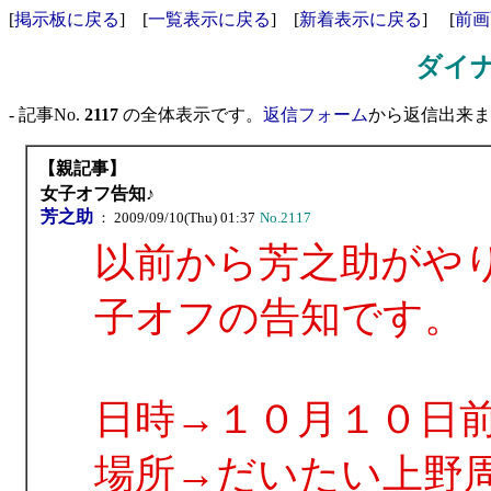
[
掲示板に戻る
] [
一覧表示に戻る
] [
新着表示に戻る
] [
前画
ダイ
- 記事No.
2117
の全体表示です。
返信フォーム
から返信出来ます
【親記事】
女子オフ告知♪
芳之助
： 2009/09/10(Thu) 01:37
No.2117
以前から芳之助がや
子オフの告知です。
日時→１０月１０日
場所→だいたい上野