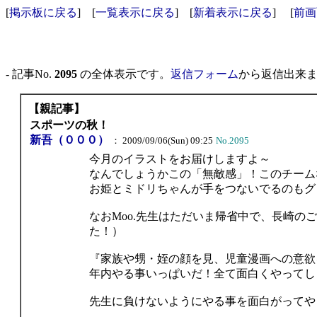
[
掲示板に戻る
] [
一覧表示に戻る
] [
新着表示に戻る
] [
前画
- 記事No.
2095
の全体表示です。
返信フォーム
から返信出来ます
【親記事】
スポーツの秋！
新吾（０００）
： 2009/09/06(Sun) 09:25
No.2095
今月のイラストをお届けしますよ～
なんでしょうかこの「無敵感」！このチーム
お姫とミドリちゃんが手をつないでるのもグ
なおMoo.先生はただいま帰省中で、長崎
た！）
『家族や甥・姪の顔を見、児童漫画への意欲
年内やる事いっぱいだ！全て面白くやってし
先生に負けないようにやる事を面白がってや