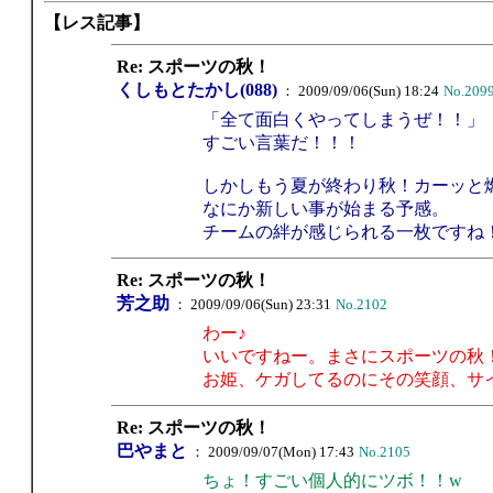
【レス記事】
Re: スポーツの秋！
くしもとたかし(088)
： 2009/09/06(Sun) 18:24
No.209
「全て面白くやってしまうぜ！！」
すごい言葉だ！！！
しかしもう夏が終わり秋！カーッと
なにか新しい事が始まる予感。
チームの絆が感じられる一枚ですね
Re: スポーツの秋！
芳之助
： 2009/09/06(Sun) 23:31
No.2102
わー♪
いいですねー。まさにスポーツの秋
お姫、ケガしてるのにその笑顔、サ
Re: スポーツの秋！
巴やまと
： 2009/09/07(Mon) 17:43
No.2105
ちょ！すごい個人的にツボ！！w