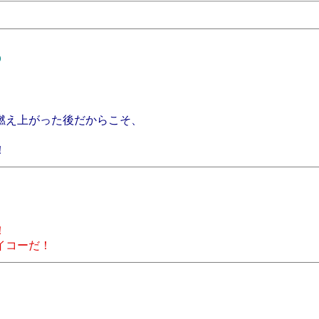
9
燃え上がった後だからこそ、
！
！
イコーだ！