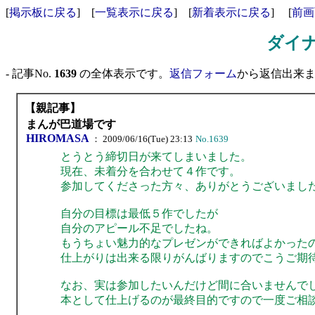
[
掲示板に戻る
] [
一覧表示に戻る
] [
新着表示に戻る
] [
前画
ダイ
- 記事No.
1639
の全体表示です。
返信フォーム
から返信出来ます
【親記事】
まんが巴道場です
HIROMASA
： 2009/06/16(Tue) 23:13
No.1639
とうとう締切日が来てしまいました。
現在、未着分を合わせて４作です。
参加してくださった方々、ありがとうございまし
自分の目標は最低５作でしたが
自分のアピール不足でしたね。
もうちょい魅力的なプレゼンができればよかった
仕上がりは出来る限りがんばりますのでこうご期
なお、実は参加したいんだけど間に合いませんで
本として仕上げるのが最終目的ですので一度ご相