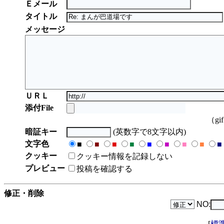
Ｅメール
タイトル
メッセージ
ＵＲＬ
添付File
（gi
暗証キー
(英数字で8文字以内)
文字色
■
■
■
■
■
■
■
■
■
クッキー
クッキー情報を記録しない
プレビュー
投稿を確認する
修正・削除
NO:
[
標