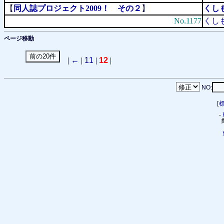
【
同人誌プロジェクト2009！ その２
】
くしも
No.1177
くしも
ページ移動
|
←
|
11
|
12
|
NO:
[
-