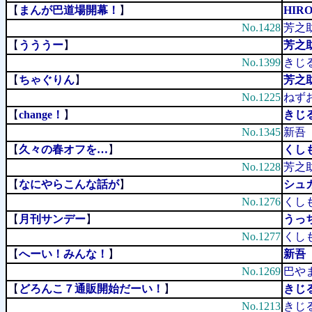
【
まんが巴道場開幕！
】
HIR
No.1428
芳之
【
うううー
】
芳之
No.1399
きじ
【
ちゃぐりん
】
芳之
No.1225
ねず
【
change！
】
きじ
No.1345
新吾（
【
久々の春オフを…
】
くしも
No.1228
芳之
【
なにやらこんな話が
】
シュ
No.1276
くしも
【
月刊サンデー
】
うっ
No.1277
くしも
【
へーい！みんな！
】
新吾（
No.1269
巴や
【
どろんこ７通販開始だーい！
】
きじ
No.1213
きじ