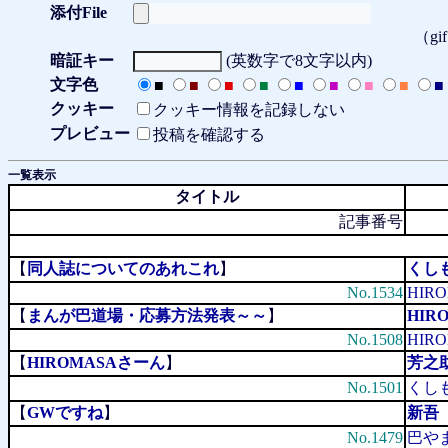
添付File
（gi
暗証キー
(英数字で8文字以内)
文字色
■
■
■
■
■
■
■
■
■
クッキー
クッキー情報を記録しない
プレビュー
投稿を確認する
一覧表示
タイトル
記事番号
【
同人誌についてのあれこれ
】
くしも
No.1534
HIR
【
まんが巴道場・応募方法発表～～
】
HIR
No.1508
HIR
【
HIROMASAさーん
】
芳之
No.1501
くしも
【
GWですね
】
新吾（
No.1479
巴や