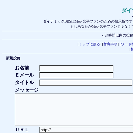
ダイ
ダイナミックBBSはMoo.念平ファンのための掲示板で
もしあなたがMoo.念平ファンじゃな
＜24時間以内の投
[
トップに戻る
] [
留意事項
] [
ワード
[
新規投稿
お名前
Ｅメール
タイトル
メッセージ
ＵＲＬ