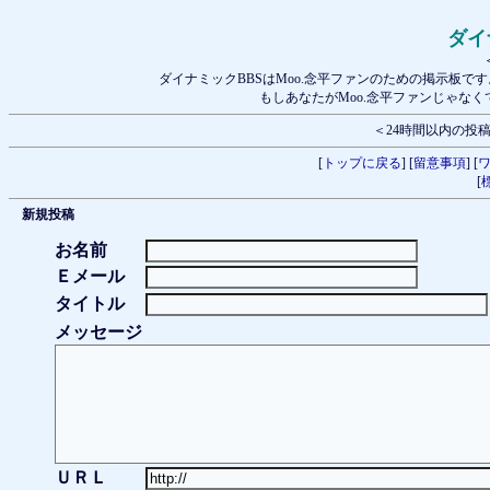
ダイ
ダイナミックBBSはMoo.念平ファンのための掲示板で
もしあなたがMoo.念平ファンじゃな
＜24時間以内の投
[
トップに戻る
] [
留意事項
] [
[
新規投稿
お名前
Ｅメール
タイトル
メッセージ
ＵＲＬ