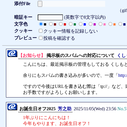
添付File
（gi
暗証キー
(英数字で8文字以内)
文字色
■
■
■
■
■
■
■
■
■
クッキー
クッキー情報を記録しない
プレビュー
投稿を確認する
【お知らせ】
掲示板のスパムへの対応について
くし
こんにちは、最近掲示板の管理もしておる くしも
余りにもスパムの書き込みが多いので、一度「
http:/
ですので今後はURLを書き込む際は「tp://」など
お手数ですがよろしくお願いします。
お誕生日オフ2025
芳之助
2025/11/05(Wed) 23:56
No.5
1年ぶりにこんにちは！
今年もやります、お誕生日オフ！