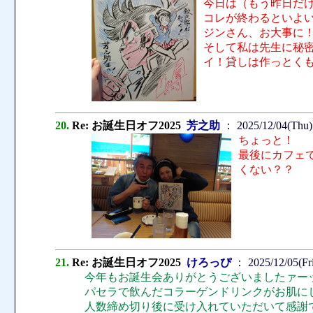
今日は（もう昨日だ
コレが終わるといよ
ジンさん、お大事に
そして私は先生に秘
イ！貸しは作っとく
20.
Re: お誕生日オフ2025
芳之助
： 2025/12/04(Thu)
ちょっと！
最後にカフェ
くない？？
21.
Re: お誕生日オフ2025
けろっぴ
： 2025/12/05(Fri
今年もお誕生会ありがとうございましたァー
パセラで飲んだコラーゲンドリンクがお肌に
人数締め切り後に受け入れていただいて感謝