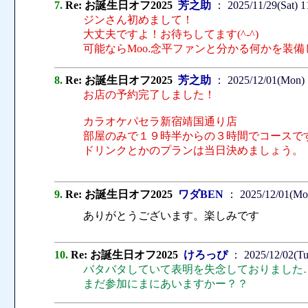
7.
Re: お誕生日オフ2025
芳之助
： 2025/11/29(Sat) 1
ジンさん初めまして！
大丈夫ですよ！お待ちしてます(^-^)
可能ならMoo.念平ファンと分かる何かを装
8.
Re: お誕生日オフ2025
芳之助
： 2025/12/01(Mon) 
お店の予約完了しました！
カラオケパセラ新宿靖国通り店
部屋のみで１９時半からの３時間でコースで
ドリンクとかのプランは当日決めましょう。
9.
Re: お誕生日オフ2025
ワダBEN
： 2025/12/01(Mo
ありがとうございます。楽しみです
10.
Re: お誕生日オフ2025
けろっぴ
： 2025/12/02(Tu
バタバタしていて表明を失念しておりました
まだ参加にまにあいますかー？？