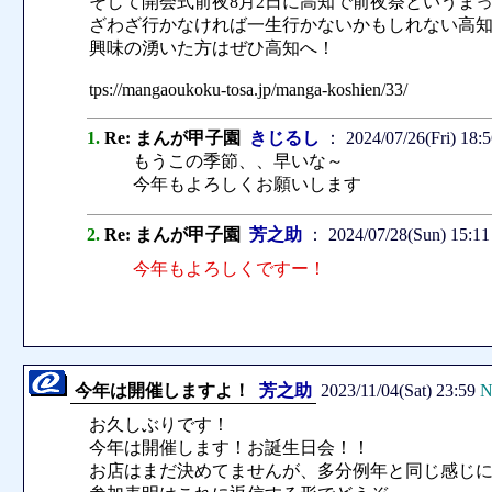
そして開会式前夜8月2日に高知で前夜祭というま
ざわざ行かなければ一生行かないかもしれない高
興味の湧いた方はぜひ高知へ！
tps://mangaoukoku-tosa.jp/manga-koshien/33/
1.
Re: まんが甲子園
きじるし
： 2024/07/26(Fri) 18:
もうこの季節、、早いな～
今年もよろしくお願いします
2.
Re: まんが甲子園
芳之助
： 2024/07/28(Sun) 15:1
今年もよろしくですー！
今年は開催しますよ！
芳之助
2023/11/04(Sat) 23:59
N
お久しぶりです！
今年は開催します！お誕生日会！！
お店はまだ決めてませんが、多分例年と同じ感じ